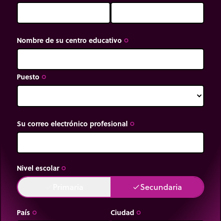
Nombre de su centro educativo
trip_origin
Puesto
trip_origin
Su correo electrónico profesional
trip_origin
Nivel escolar
trip_origin
Primaria
Secundaria
done
done
País
Ciudad
trip_origin
trip_origin