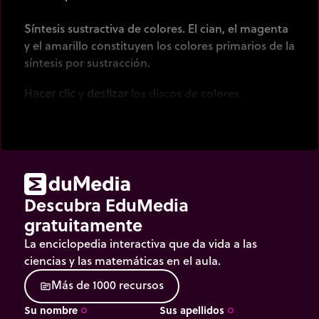
Síntesis sustractiva de colores. El cian, el magenta
y el amarillo constituyen los colores primarios de la
síntesis por sustracción.
Hacer clic
y
deslizar
los discos de colores.
Descubra EduMedia
gratuitamente
La enciclopedia interactiva que da vida a las
ciencias y las matemáticas en el aula.
M
á
s
d
e
1
0
0
0
r
e
c
u
r
s
o
s
source
Su nombre
Sus apellidos
trip_origin
trip_origin