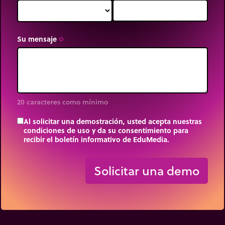
Su mensaje
trip_origin
20 caracteres como mínimo
Al solicitar una demostración, usted acepta nuestras
condiciones de uso y da su consentimiento para
recibir el boletín informativo de EduMedia.
trip_origin
Solicitar una demo