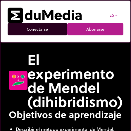
ES
expand_more
Conectarse
Abonarse
El
experimento
de Mendel
(dihibridismo)
Objetivos de aprendizaje
Describir el método experimental de Mendel.