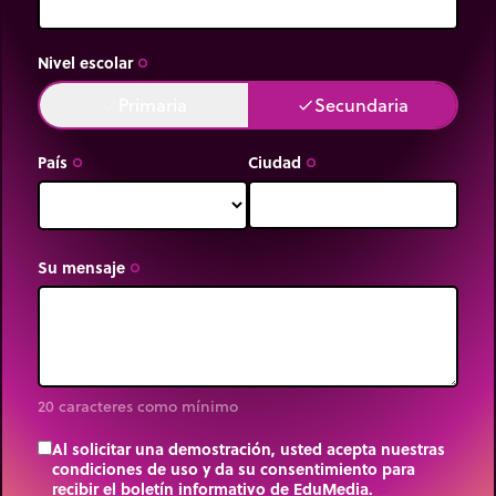
los gametos).
Nivel escolar
trip_origin
Primaria
Secundaria
done
done
País
Ciudad
trip_origin
trip_origin
Su mensaje
trip_origin
20 caracteres como mínimo
Al solicitar una demostración, usted acepta nuestras
condiciones de uso y da su consentimiento para
recibir el boletín informativo de EduMedia.
trip_origin