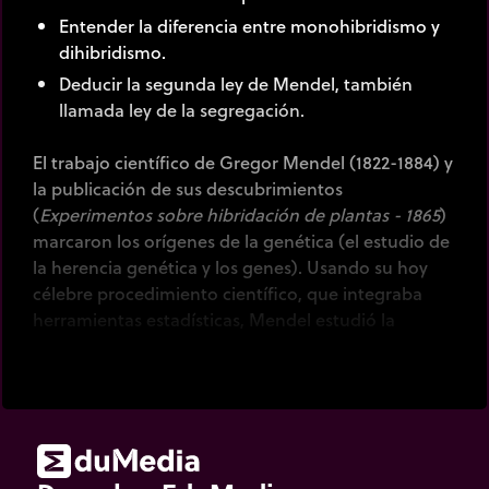
Entender la diferencia entre monohibridismo y
dihibridismo.
Deducir la segunda ley de Mendel, también
llamada ley de la segregación.
El trabajo científico de Gregor Mendel (1822-1884) y
la publicación de sus descubrimientos
(
Experimentos sobre hibridación de plantas - 1865
)
marcaron los orígenes de la genética (el estudio de
la herencia genética y los genes). Usando su hoy
célebre procedimiento científico, que integraba
herramientas estadísticas, Mendel estudió la
transmisión de rasgos en plantas. Escogió el
guisante (
pisum sativum
) para sus experimentos, el
cual satisfacía todos sus requerimientos. La
animación aquí presentada reproduce su
experimento sobre dihibridismo. Luego de estudiar
la descendencia de una generación P que poseía un