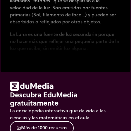
llamados "fotones" que se desplazan a la
velocidad de la luz. Son emitidos por fuentes
primarias (Sol, filamento de foco...) y pueden ser
absorbidos o reflejados por otros objetos.
La Luna es una fuente de luz secundaria porque
no hace más que reflejar una pequeña parte de la
luz que recibe, sin emitir luz alguna.
El espejo, por otro lado, refleja la luz de forma
óptima porque todos los fotones que llegan a él
son reflejados.
Descubra EduMedia
gratuitamente
La enciclopedia interactiva que da vida a las
ciencias y las matemáticas en el aula.
M
á
s
d
e
1
0
0
0
r
e
c
u
r
s
o
s
source