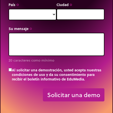
País
Ciudad
trip_origin
trip_origin
Su mensaje
trip_origin
20 caracteres como mínimo
Al solicitar una demostración, usted acepta nuestras
condiciones de uso y da su consentimiento para
recibir el boletín informativo de EduMedia.
trip_origin
Solicitar una demo