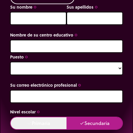
Su nombre
Sus apellidos
trip_origin
trip_origin
Nombre de su centro educativo
trip_origin
Puesto
trip_origin
Su correo electrónico profesional
trip_origin
Nivel escolar
trip_origin
Primaria
Secundaria
done
done