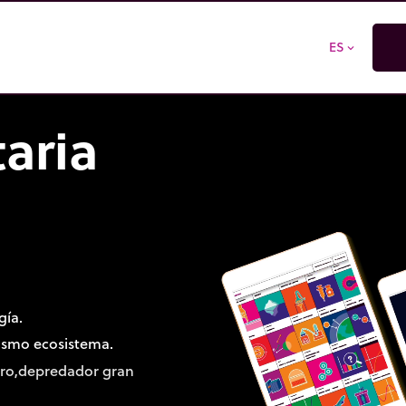
ES
expand_more
aria
gía.
mismo ecosistema.
voro,depredador gran