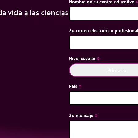
nica derivada de las
Nombre de su centro educativo
trip_or
).
a vida a las ciencias
Su correo electrónico profesiona
Nivel escolar
trip_origin
Primaria
done
País
trip_origin
Su mensaje
trip_origin