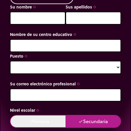
Su nombre
Sus apellidos
trip_origin
trip_origin
Nombre de su centro educativo
trip_origin
Puesto
trip_origin
Su correo electrónico profesional
trip_origin
Nivel escolar
trip_origin
Primaria
Secundaria
done
done