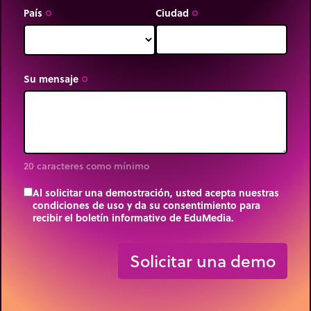
País
Ciudad
trip_origin
trip_origin
Su mensaje
trip_origin
20 caracteres como mínimo
Al solicitar una demostración, usted acepta nuestras
condiciones de uso y da su consentimiento para
recibir el boletín informativo de EduMedia.
trip_origin
Solicitar una demo