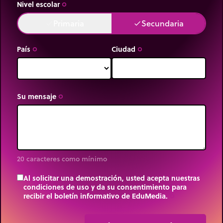
Nivel escolar
trip_origin
Primaria
Secundaria
done
done
País
Ciudad
trip_origin
trip_origin
Su mensaje
trip_origin
20 caracteres como mínimo
Al solicitar una demostración, usted acepta nuestras
condiciones de uso y da su consentimiento para
recibir el boletín informativo de EduMedia.
trip_origin