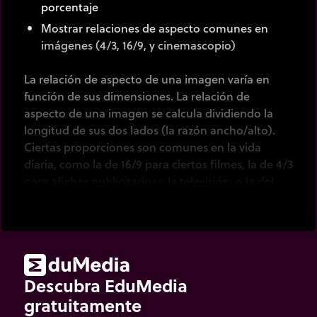
porcentaje
Mostrar relaciones de aspecto comunes en
imágenes (4/3, 16/9, y cinemascopio)
La relación de aspecto de una imagen varía en
función de sus dimensiones. La relación de
aspecto de una imagen se calcula dividiendo la
longitud de sus dos lados (la razón ancho/alto).
Ciertas proporciones son comunes en la vida
diaria, como la de 16/9 para ciertos filmes, la de 4/3
para afiches publicitarios y la televisión, o la del
cinemascopio para las pantallas de cine.
Descubra EduMedia
gratuitamente