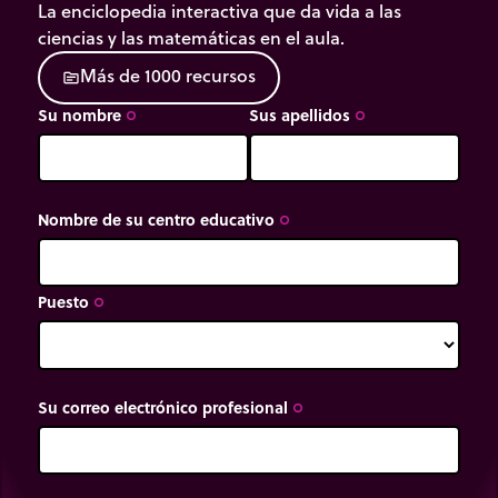
La enciclopedia interactiva que da vida a las
ciencias y las matemáticas en el aula.
M
á
s
d
e
1
0
0
0
r
e
c
u
r
s
o
s
source
Su nombre
Sus apellidos
trip_origin
trip_origin
Nombre de su centro educativo
trip_origin
Puesto
trip_origin
Su correo electrónico profesional
trip_origin