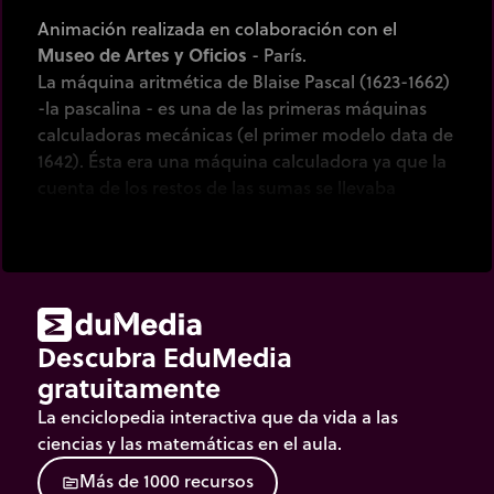
Animación realizada en colaboración con el
Museo de Artes y Oficios
- París.
La máquina aritmética de Blaise Pascal (1623-1662)
-la pascalina - es una de las primeras máquinas
calculadoras mecánicas (el primer modelo data de
1642). Ésta era una máquina calculadora ya que la
cuenta de los restos de las sumas se llevaba
automáticamente.
Ella permite efectuar directamente sumas y restas.
Es igualmente posible el multiplicar y dividir
mediante adiciones y substracciones sucesivas.
Descubra EduMedia
gratuitamente
La enciclopedia interactiva que da vida a las
ciencias y las matemáticas en el aula.
M
á
s
d
e
1
0
0
0
r
e
c
u
r
s
o
s
source