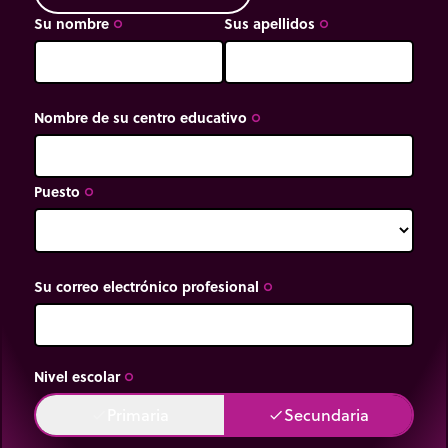
Su nombre
Sus apellidos
trip_origin
trip_origin
Nombre de su centro educativo
trip_origin
Puesto
trip_origin
Su correo electrónico profesional
trip_origin
Nivel escolar
trip_origin
Primaria
Secundaria
done
done