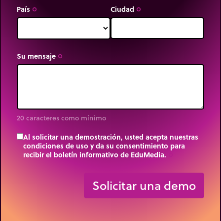
País
Ciudad
trip_origin
trip_origin
Su mensaje
trip_origin
20 caracteres como mínimo
Al solicitar una demostración, usted acepta nuestras
condiciones de uso y da su consentimiento para
recibir el boletín informativo de EduMedia.
trip_origin
Solicitar una demo