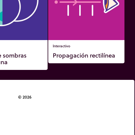
Interactivo
e sombras
Propagación rectilínea
una
© 2026