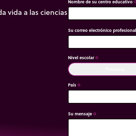
Nombre de su centro educativo
trip_or
a vida a las ciencias
Su correo electrónico profesiona
Nivel escolar
trip_origin
Primaria
done
País
trip_origin
Su mensaje
trip_origin