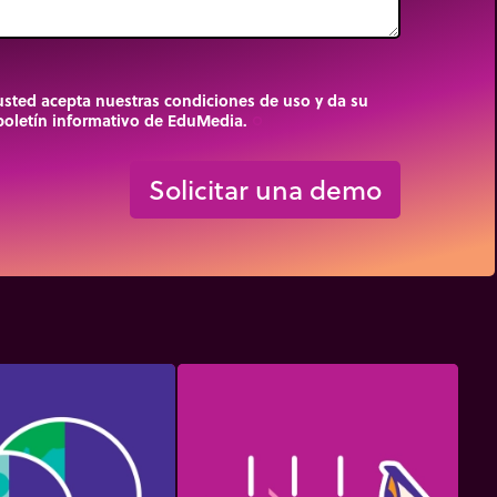
 usted acepta nuestras condiciones de uso y da su
 boletín informativo de EduMedia.
trip_origin
Solicitar una demo