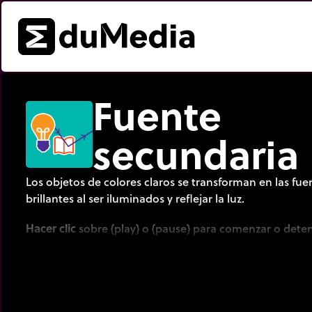
Fuente
secundaria
Los objetos de colores claros se transforman en las fu
brillantes al ser iluminados y reflejar la luz.
Hacer
clic
sobre {play} o {pause} para comenzar o dete