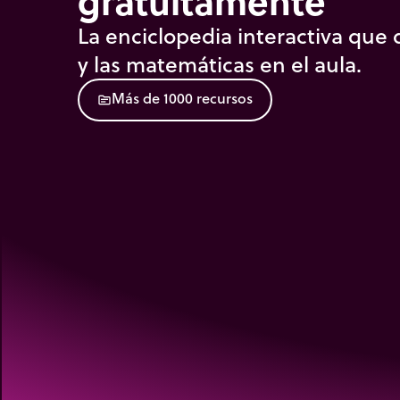
gratuitamente
La enciclopedia interactiva que d
y las matemáticas en el aula.
M
á
s
d
e
1
0
0
0
r
e
c
u
r
s
o
s
source