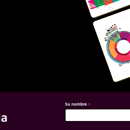
Su nombre
trip_origin
ia