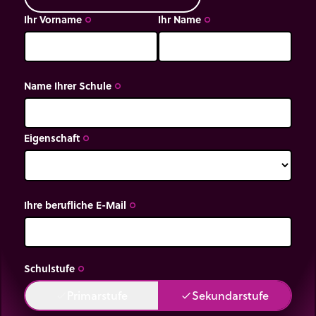
Ihr Vorname
Ihr Name
trip_origin
trip_origin
Name Ihrer Schule
trip_origin
Eigenschaft
trip_origin
Ihre berufliche E-Mail
trip_origin
Schulstufe
trip_origin
Primarstufe
Sekundarstufe
done
done