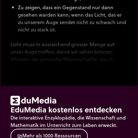
Zu zeigen, dass ein Gegenstand nur dann
gesehen warden kann, wenn das Licht, das er
zu unserem Auge sendet nicht zu schwach und
nicht zu stark ist.
Licht muss in ausreichend grosser Menge auf
unser Auge treffen, damit wir sehen können.
Alhazen, der persische Wissenschaftler des 11.
Jahrhunderts, war der erste der diese Theorie
vorschlug. Vor ihm gab es andere Theorien,
darunter auch einige, die davon ausgingen, das
etwas vom Auge ausgestrahlt würde, um mit dem
betrachteten Gegenstand zu interagieren.
EduMedia kostenlos entdecken
Die interaktive Enzyklopädie, die Wissenschaft und
Mathematik im Unterricht zum Leben erweckt.
M
e
h
r
a
l
s
1
0
0
0
R
e
s
s
o
u
r
c
e
n
source