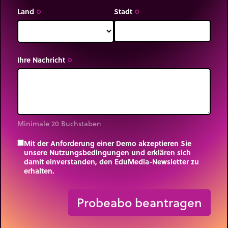
Land
Stadt
trip_origin
trip_origin
Ihre Nachricht
trip_origin
Minimale 20 Buchstaben
Mit der Anforderung einer Demo akzeptieren Sie
unsere Nutzungsbedingungen und erklären sich
damit einverstanden, den EduMedia-Newsletter zu
erhalten.
trip_origin
Probeabo beantragen