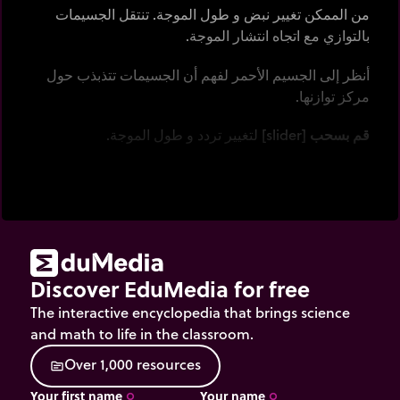
من الممكن تغيير نبض و طول الموجة. تنتقل الجسيمات
بالتوازي مع اتجاه انتشار الموجة.
أنظر إلى الجسيم الأحمر لفهم أن الجسيمات تتذبذب حول
مركز توازنها.
قم بسحب
[slider] لتغيير تردد و طول الموجة.
اُنقر
على "سعة" ثم
قم بسحب
مؤشر الفأرة A لتغيير
السعة.
Discover EduMedia for free
The interactive encyclopedia that brings science
and math to life in the classroom.
O
v
e
r
1
,
0
0
0
r
e
s
o
u
r
c
e
s
source
Your first name
Your name
trip_origin
trip_origin