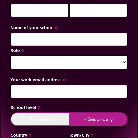
Name of your school
trip_origin
Role
trip_origin
Your work email address
trip_origin
School level
trip_origin
Elementary
Secondary
done
done
Country
Town/City
trip_origin
trip_origin