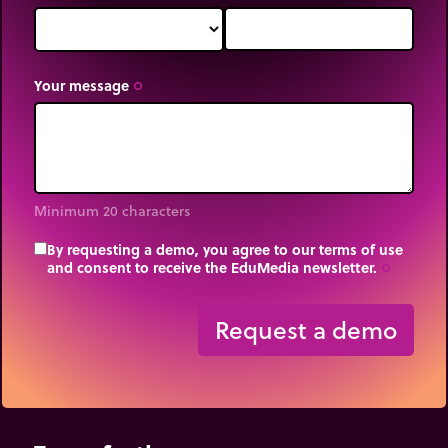
Your message
trip_origin
Minimum 20 characters
By requesting a demo, you agree to our terms of use
and consent to receive the EduMedia newsletter.
trip_origin
Request a demo