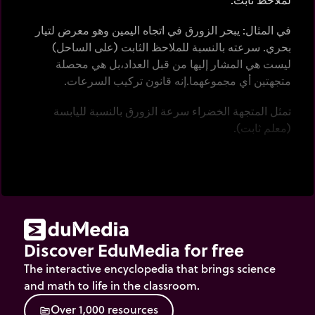
في المثال: يبحر الزورق في اتجاه اليمين وهو معرض لتيار
بحري. سرعته بالنسبة للملاحظ الثابت (على الساحل)
ليست هي المشار إليها من قبل العداد،بل هي محصلة
متجهتين أي مجموعهما.إنه قانون تركيب السرعات.
تمثل المتجهة الخضراء سرعة الزورق بالنسبة لليابسة
(معلم ثابت).
تمثل المتجهة الحمراء سرعة الزورق بالنسبة للماء.
تمثل المتجهة الزرقاء سرعة الماء بالنسبة لليابسة.
إذن سرعة الزورق بالنسبة لليابسة (الوحيدة التي تهمنا خلال
الإبحار) تساوي المجموع المتجهي للسرعتين الآخريتين.
Discover EduMedia for free
تنطبق هذه الاعتبارات أيضا بشكل ملموس على منطاد
The interactive encyclopedia that brings science
موجه معرض لانسياق من قبل الرياح.
and math to life in the classroom.
غير
سرعة التيار البحري من خلال الشبكة.
O
v
e
r
1
,
0
0
0
r
e
s
o
u
r
c
e
s
source