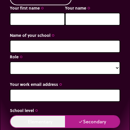
Your first name
Your name
trip_origin
trip_origin
Name of your school
trip_origin
Role
trip_origin
Your work email address
trip_origin
School level
trip_origin
Elementary
Secondary
done
done