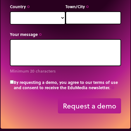
Country
Town/City
trip_origin
trip_origin
Your message
trip_origin
Minimum 20 characters
By requesting a demo, you agree to our terms of use
and consent to receive the EduMedia newsletter.
trip_origin
Request a demo