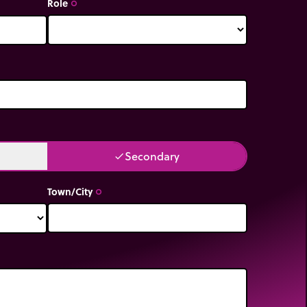
Role
trip_origin
Secondary
done
Town/City
trip_origin