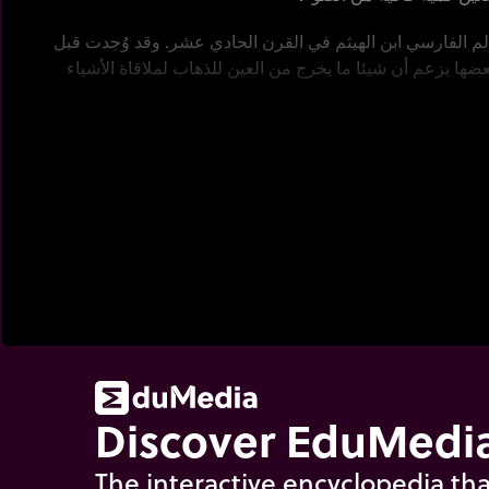
لم الفارسي ابن الهيثم في القرن الحادي عشر. وقد وُجدت قبل
ضها يزعم أن شيئا ما يخرج من العين للذهاب لملاقاة الأشياء
Discover EduMedia
The interactive encyclopedia tha