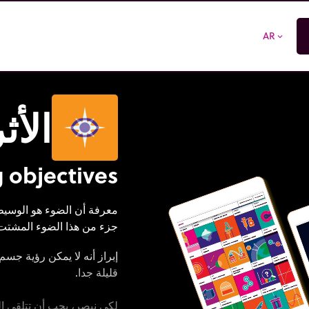
AR
expand_more
الأث
 objectives
معرفة أن الضوء هو الوسيط 
جزء من هذا الضوء المشتت 
إبراز أنه لا يمكن رؤية جسم إ
قليلة جدا.
لكي نبصر، يجب أن تتلقى ال