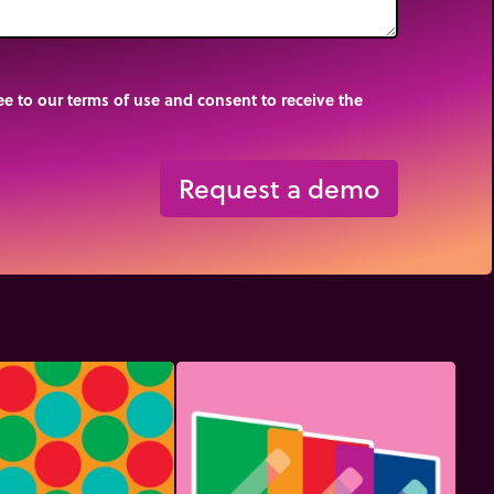
e to our terms of use and consent to receive the
Request a demo