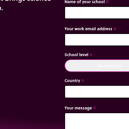
Name of your school
trip_origin
m.
Your work email address
trip_origin
School level
trip_origin
Elementary
done
Country
trip_origin
Your message
trip_origin