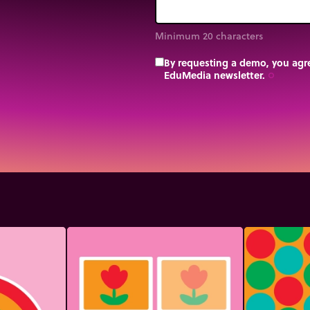
Minimum 20 characters
By requesting a demo, you agre
EduMedia newsletter.
trip_origin