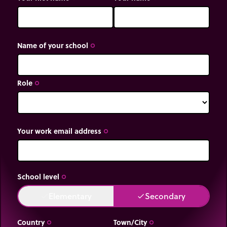
Name of your school
trip_origin
Role
trip_origin
Your work email address
trip_origin
School level
trip_origin
Elementary
Secondary
done
done
Country
Town/City
trip_origin
trip_origin