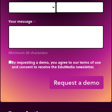
Your message
trip_origin
Minimum 20 characters
By requesting a demo, you agree to our terms of use
and consent to receive the EduMedia newsletter.
trip_origin
Request a demo