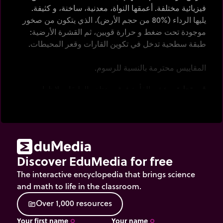
فيزيائية مختلفة. أعمقها النواة، معدنية، ساخنة، و كثيفة.
يليها الرداء (%80 من حجم الأرض)، الذي يتكون من صخور
موجودة تحت ضغط و حرارة قويين، ثم القشرة الأرضية:
طبقة سطحية تدخل في تكوين القارات وقعر المحيطات.
المقاييس محترمة بالنسبة للرسوم.
قم بتحليق
مؤشر الفأرة فوق مختلف الطبقات لإظهار
خصائصها.
أنقر
على [zoom-plus] للحصول على تكبير بمقياس
الطبقات العليا.
Discover EduMedia for free
The interactive encyclopedia that brings science
and math to life in the classroom.
O
v
e
r
1
,
0
0
0
r
e
s
o
u
r
c
e
s
source
Your first name
Your name
trip_origin
trip_origin