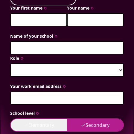
Your first name
Your name
trip_origin
trip_origin
Name of your school
trip_origin
Role
trip_origin
Your work email address
trip_origin
School level
trip_origin
Elementary
Secondary
done
done