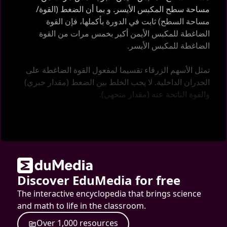
مساحة سطح المكبس الأيسر. و بما أن الضغط (القوة/
مساحة السطح) ثابت في الدورة بأكملها، فإن القوة
الضاغطة للمكبس الأيمن أكبر بخمس مرات من القوة
الضاغطة للمكبس الأيسر.
تمثل الأسهم الزرقاء تقسيما لمفعول القوة الضاغطة على
الجدران الداخلية. لا يجب الخلط بين الضغط (مقدار جبري)
والقوة الناتجة عنه (مقدار متجهي).
اُنقر
على [play] لمشاهدة العرض المتحرك.
Discover EduMedia for free
The interactive encyclopedia that brings science
and math to life in the classroom.
O
v
e
r
1
,
0
0
0
r
e
s
o
u
r
c
e
s
source