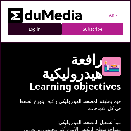
AR
expand_more
Log in
Subscribe
رافعة
هيدروليكية
Learning objectives
فهم وظيفة المضغط الهيدروليكي و كيف يتوزع الضغط
في كل الاتجاهات.
مبدأ تشغيل المضغط الهيدروليكي:
مساحة سطح المكبس الأيمن أكبر بـخمس مرات من