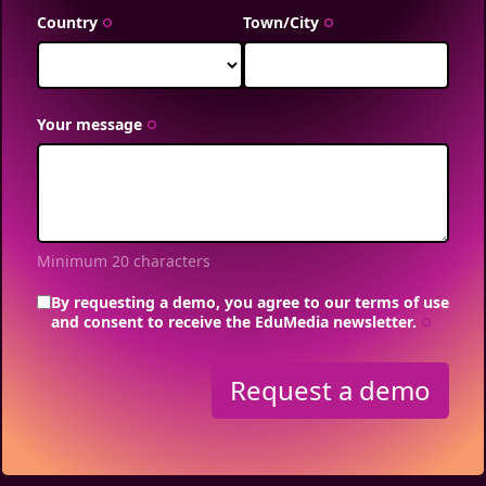
Country
Town/City
trip_origin
trip_origin
Your message
trip_origin
Minimum 20 characters
By requesting a demo, you agree to our terms of use
and consent to receive the EduMedia newsletter.
trip_origin
Request a demo