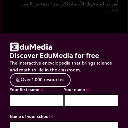
اُنقر
ثم
قم بتحريك
الأجسام لكي يمر الضوء من الثقوب
الثلاثة.
Discover EduMedia for free
The interactive encyclopedia that brings science
and math to life in the classroom.
O
v
e
r
1
,
0
0
0
r
e
s
o
u
r
c
e
s
source
Your first name
Your name
trip_origin
trip_origin
Name of your school
trip_origin