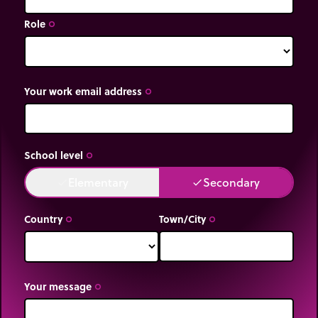
Role
trip_origin
Your work email address
trip_origin
School level
trip_origin
Elementary
Secondary
done
done
Country
Town/City
trip_origin
trip_origin
Your message
trip_origin