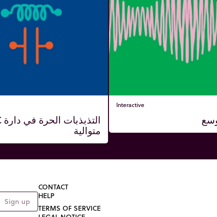
Interactive
وسع
الت
متوالية
CONTACT
HELP
Sign up
TERMS OF SERVICE
LEGAL NOTICE