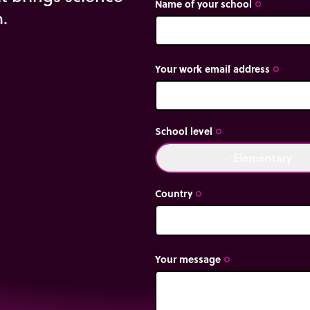
Name of your school
trip_origin
m.
Your work email address
trip_origin
School level
trip_origin
Elementary
done
Country
trip_origin
Your message
trip_origin