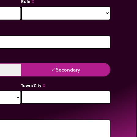
Role
trip_origin
Secondary
done
Town/City
trip_origin