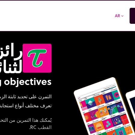
AR
expand_more
رائز
لثنا
 objectives
التمرن على تحديد ثابتة الز
تعرف مختلف أنواع استجابة ث
يُمكنك هذا التمرين من التحق
القطب RC.