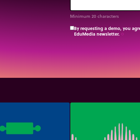
Minimum 20 characters
By requesting a demo, you agre
EduMedia newsletter.
trip_origin