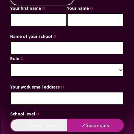
Your first name
Your name
trip_origin
trip_origin
Name of your school
trip_origin
Role
trip_origin
Your work email address
trip_origin
School level
trip_origin
Elementary
Secondary
done
done