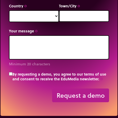
Country
Town/City
trip_origin
trip_origin
Your message
trip_origin
Minimum 20 characters
By requesting a demo, you agree to our terms of use
and consent to receive the EduMedia newsletter.
trip_origin
Request a demo