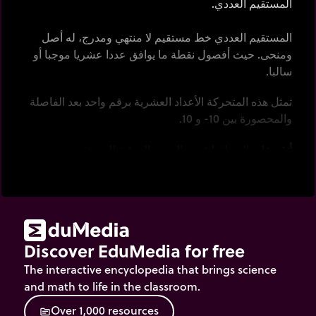
المستقيم العددي.
المستقيم العددي خط مستقيم لا منتهي ومدرج، له أصل
ومنحى. حيث أفصول نقطة ما يوافق عددا عشريا موجبا أو
سالبا.
تمثل هذه المتحركة الأعداد العشرية برقم واحد بعد الفاصلة
والمحصورة بين 10- و 10.
أنقر
على السهام لتثبيت الحدود المرئية للمستقيم.
حرك
الإشارات العددية على المستقيم.
ملاحظة: المستقيم العددي يتمدد أو يتقلص لإظهار الأعداد
العشرية المحصورة بين 10- و 10 على سلم من 100 درجة
كحد أقصى؟
Discover EduMedia for free
The interactive encyclopedia that brings science
and math to life in the classroom.
O
v
e
r
1
,
0
0
0
r
e
s
o
u
r
c
e
s
source