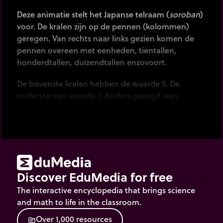
Deze animatie stelt het Japanse telraam (
soroban
)
voor. De kralen zijn op de pennen (kolommen)
geregen. Van rechts naar links gezien komen de
pennen overeen met eenheden, tientallen,
honderdtallen, duizendtallen enzovoort.
De bovenste kralen hebben de waarde 5. De
onderste een waarde 1. Anders gezegd: een
bovenste kraal op de derde draad van rechts af
gezien heeft de waarde van 5 honderdtallen = 500.
Een onderste kraal op de tweede pen van rechts
heeft de waarde van 1 tiental = 10.
Discover EduMedia for free
Een kraal die naar de horizontale balk verschoven
is, wordt niet meegeteld.
The interactive encyclopedia that brings science
and math to life in the classroom.
Het principe van het telraam bestond al
O
v
e
r
1
,
0
0
0
r
e
s
o
u
r
c
e
s
drieduizend jaar voor onze jaartelling (bij de
source