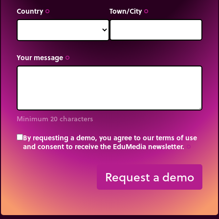
rekenmachines. De soroban behaalde 4
Country
Town/City
trip_origin
trip_origin
overwinningen tegen 1 voor de rekenmachine.
Het is zeer indrukwekkend om Japanners met
anzan
(‘blind rekenen’) bezig te zien.
Your message
trip_origin
Na veel training kan een sorobanexpert zich het
telraam voor de geest halen en ingewikkelde
berekeningen uitvoeren door kralen op een
denkbeeldige soroban
te verplaatsen.
Minimum 20 characters
By requesting a demo, you agree to our terms of use
and consent to receive the EduMedia newsletter.
trip_origin
Request a demo