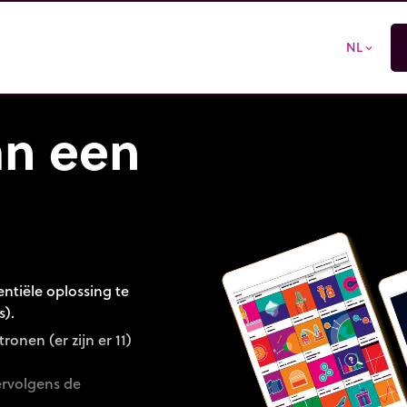
NL
expand_more
an een
ntiële oplossing te
s).
nen (er zijn er 11)
rvolgens de