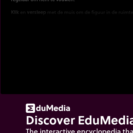
Klik
en
versleep
met de muis om de figuur in de ruimte
Discover EduMedia
The interactive encyclopedia tha