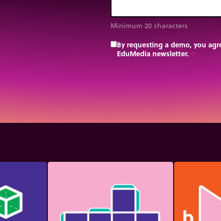
Minimum 20 characters
By requesting a demo, you agre
EduMedia newsletter.
trip_origin