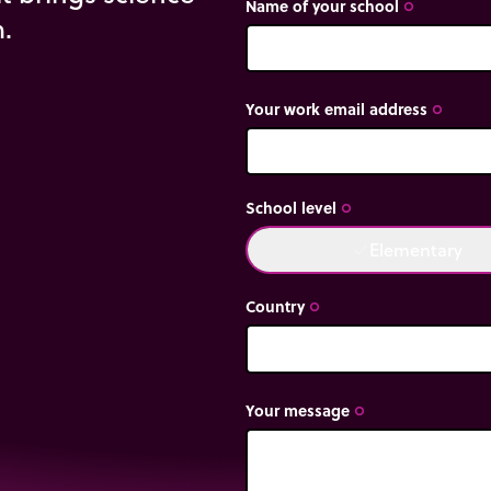
Name of your school
trip_origin
m.
Your work email address
trip_origin
School level
trip_origin
Elementary
done
Country
trip_origin
Your message
trip_origin