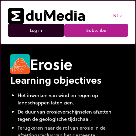
NL
expand_more
Log in
Subscribe
Erosie
Learning objectives
Het inwerken van wind en regen op
landschappen laten zien.
De duur van erosieverschijnselen afzetten
tegen de geologische tijdschaal.
Terugkeren naar de rol van erosie in de
afzettingscyclus van het gesteente.