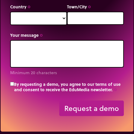
Country
Town/City
trip_origin
trip_origin
Your message
trip_origin
Minimum 20 characters
By requesting a demo, you agree to our terms of use
and consent to receive the EduMedia newsletter.
trip_origin
Request a demo