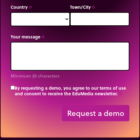
Country
Town/City
trip_origin
trip_origin
Your message
trip_origin
Minimum 20 characters
By requesting a demo, you agree to our terms of use
and consent to receive the EduMedia newsletter.
trip_origin
Request a demo