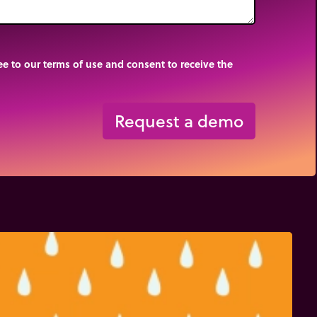
e to our terms of use and consent to receive the
Request a demo