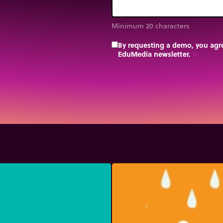
Minimum 20 characters
By requesting a demo, you agre
EduMedia newsletter.
trip_origin