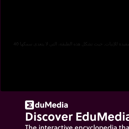
وحدها الطبقة العليا للتربة مفيدة للإنبات. حيث تشكل هذه الطبقة، التي لا يتعدى سمكها 40
لعضوية السطحية (ذبال) مع القاعدة المعدنية الأكثر عمقا. فالأرض
وفر على النسب التالية:
Discover EduMedia
The interactive encyclopedia tha