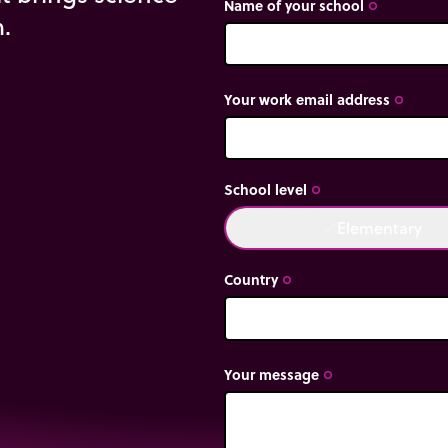
Name of your school
trip_origin
m.
Your work email address
trip_origin
School level
trip_origin
Elementary
done
Country
trip_origin
Your message
trip_origin