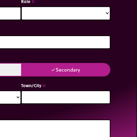
Role
trip_origin
Secondary
done
Town/City
trip_origin