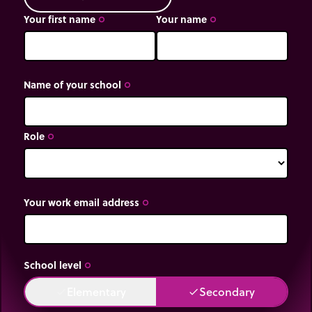
Your first name
Your name
trip_origin
trip_origin
Name of your school
trip_origin
Role
trip_origin
Your work email address
trip_origin
School level
trip_origin
Elementary
Secondary
done
done