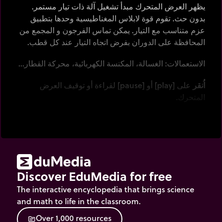
يظهر العرض المتحرك مبدأ تشغيل آلة ذات تيار مستمر.
بدون حث. تقوم قوة لابلاس المغناطيسية وحدها بتطبيق
عزم متناسب مع التيار. يمكن تماس الفرجون و المجمع من
المحافظة على الدوران بفرض اتجاه التيار عند كل قطب.
الاستعمالات: الغسالة، المكنسة الكهربائية، محركة القطار...
اُنقر
على [play] أو [pause] لقراءة أو توقيف العرض
المتحرك.
اُنقر
على [next-image] لمشاهدة العرض المتحرك خطوة
بخطوة.
Discover EduMedia for free
The interactive encyclopedia that brings science
and math to life in the classroom.
O
v
e
r
1
,
0
0
0
r
e
s
o
u
r
c
e
s
source