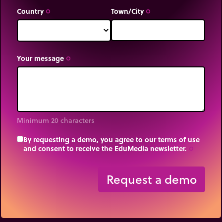
Country
Town/City
trip_origin
trip_origin
Your message
trip_origin
Minimum 20 characters
By requesting a demo, you agree to our terms of use
and consent to receive the EduMedia newsletter.
trip_origin
Request a demo