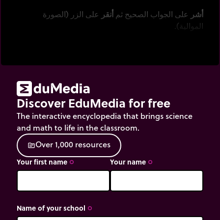
أشر
على الجواب الصحيح ثم
أنقر
على الزر (الصورة
الموالية).
Discover EduMedia for free
The interactive encyclopedia that brings science
and math to life in the classroom.
O
v
e
r
1
,
0
0
0
r
e
s
o
u
r
c
e
s
source
Your first name
Your name
trip_origin
trip_origin
Name of your school
trip_origin