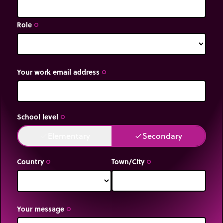
Role
trip_origin
Your work email address
trip_origin
School level
trip_origin
Elementary
Secondary
done
done
Country
Town/City
trip_origin
trip_origin
Your message
trip_origin