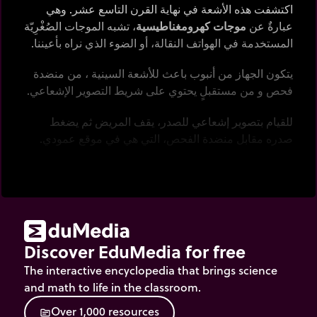
اكتشفت هذه الأشعة في نهاية القرن التاسع عشر. وهي
عبارةٌ عن
موجات كهرومغناطيسية
، تشبه الموجات الصُغْرِيّة
المستخدمة في الهواتف النقالة، أو الضوء الذي نراه بأعيننا.
يتكون الجهاز من أنبوب باعث للأشعة السينية ، من منضدة
فحص و من مستقبلٍ يحتوي على شريط التصوير الإشعاعي.
للقيام بتصوير إشعاعي للصدر، يقف المريض ثم يضغط
صدره مقابل منضدة الفحص، التي هي في موقع عمودي.
يوضع الأنبوب الباعث للأشعة السينية خلف المريض.
يطلب من المريض أن يقوم بالشهيق لتمتلئ كلتا رئتيه ثم يتم
إصدار الأشعة السينية للتسجيل على شريط التصوير
الإشعاعي.
Discover EduMedia for free
تميل التقنية الحالية إلى استبدال شريط التصوير الإشعاعي
The interactive encyclopedia that brings science
بلوحاتٍ
مسجلة رقمية
.
and math to life in the classroom.
O
v
e
r
1
,
0
0
0
r
e
s
o
u
r
c
e
s
source