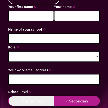
Your first name
Your name
trip_origin
trip_origin
Name of your school
trip_origin
Role
trip_origin
Your work email address
trip_origin
School level
trip_origin
Elementary
Secondary
done
done