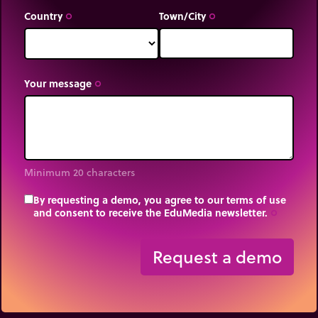
Country
Town/City
trip_origin
trip_origin
Your message
trip_origin
Minimum 20 characters
By requesting a demo, you agree to our terms of use
and consent to receive the EduMedia newsletter.
trip_origin
Request a demo