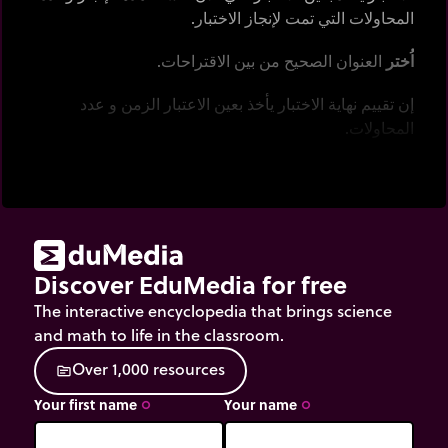
المحاولات التي تمت لإنجاز الاختبار.
اُختر
العنوان الصحيح من بين الاقتراحات.
إن تقييم نهاية الاختبار يأخذ بعين الاعتبار الزمن و عدد
المحاولات.
Discover EduMedia for free
The interactive encyclopedia that brings science
and math to life in the classroom.
O
v
e
r
1
,
0
0
0
r
e
s
o
u
r
c
e
s
source
Your first name
Your name
trip_origin
trip_origin