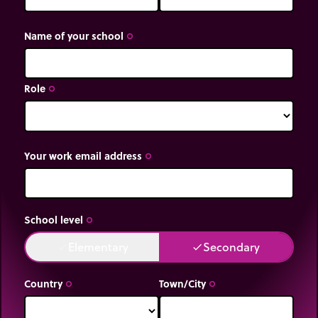
Name of your school
trip_origin
Role
trip_origin
Your work email address
trip_origin
School level
trip_origin
Elementary
Secondary
done
done
Country
Town/City
trip_origin
trip_origin