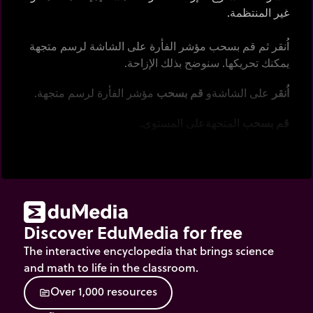
غير المنتظمة.
اُنقر ثم قم بسحب مؤشر الفأرة على الشاشة لرسم متجهة
يمكنك تحريكها. سنوضح بذلك الإزاحة.
اُنقر
على الشاشةو
قم بسحب
مؤشر الفأرة لرسم متجهة.
قم بسحب
المتجهةعلى المستوى.
Discover EduMedia for free
The interactive encyclopedia that brings science
and math to life in the classroom.
O
v
e
r
1
,
0
0
0
r
e
s
o
u
r
c
e
s
source