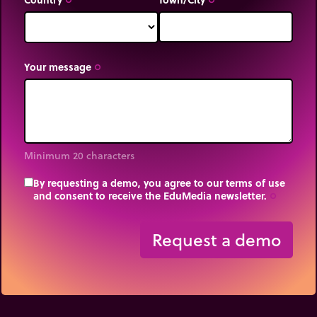
trip_origin
trip_origin
Your message
trip_origin
Minimum 20 characters
By requesting a demo, you agree to our terms of use
and consent to receive the EduMedia newsletter.
trip_origin
Request a demo