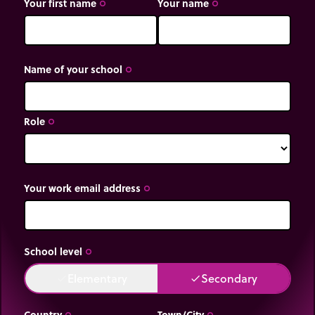
Your first name
Your name
trip_origin
trip_origin
Name of your school
trip_origin
Role
trip_origin
Your work email address
trip_origin
School level
trip_origin
Elementary
Secondary
done
done
Country
Town/City