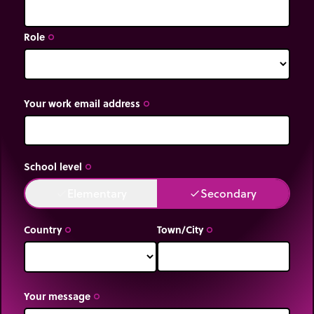
Role
trip_origin
Your work email address
trip_origin
School level
trip_origin
Elementary
Secondary
done
done
Country
Town/City
trip_origin
trip_origin
Your message
trip_origin