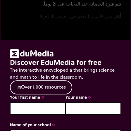
تتم فترة الحضانة عند الدجاجة في 21 يوماً.
اُنقر
على الأسهم للتقدم في العرض المتحرك.
Discover EduMedia for free
The interactive encyclopedia that brings science
and math to life in the classroom.
O
v
e
r
1
,
0
0
0
r
e
s
o
u
r
c
e
s
source
Your first name
Your name
trip_origin
trip_origin
Name of your school
trip_origin