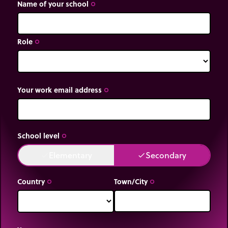
Name of your school
trip_origin
Role
trip_origin
Your work email address
trip_origin
School level
trip_origin
Elementary
Secondary
done
done
Country
Town/City
trip_origin
trip_origin