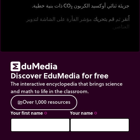
جزيئة ثنائي أوكسيد الكربون CO
ذات بنية خطية.
2
اُنقر
ثم
قم بتحريك
مؤشر الفأرة على الشاشة لتدوير
العناصر.
Discover EduMedia for free
The interactive encyclopedia that brings science
and math to life in the classroom.
O
v
e
r
1
,
0
0
0
r
e
s
o
u
r
c
e
s
source
Your first name
Your name
trip_origin
trip_origin