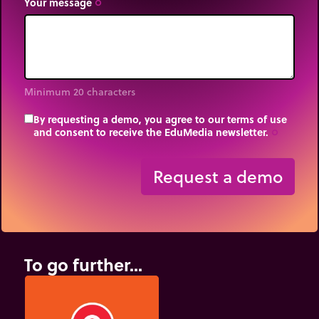
Your message
trip_origin
Minimum 20 characters
By requesting a demo, you agree to our terms of use
and consent to receive the EduMedia newsletter.
trip_origin
Request a demo
To go further...