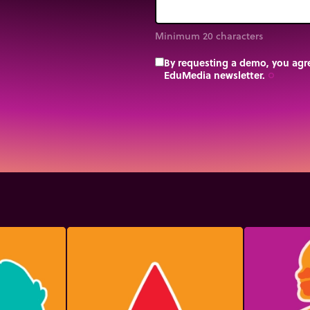
Minimum 20 characters
By requesting a demo, you agre
EduMedia newsletter.
trip_origin