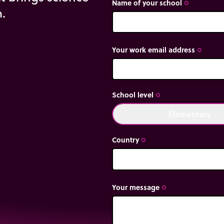
Name of your school
trip_origin
m.
Your work email address
trip_origin
School level
trip_origin
Elementary
done
Country
trip_origin
Your message
trip_origin