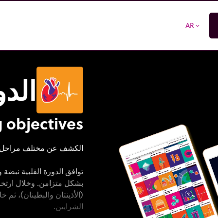
AR
expand_more
الدو
 objectives
الكشف عن مختلف مراحل الد
توافق الدورة القلبية نبضة و
بشكل متزامن. وخلال ارتخاء 
(الأذينتان والبطينان)، ثم 
الشرايين.