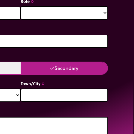
Role
trip_origin
Secondary
done
Town/City
trip_origin