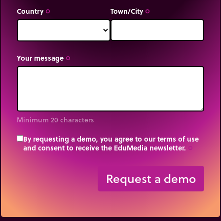
Country
Town/City
trip_origin
trip_origin
Your message
trip_origin
Minimum 20 characters
By requesting a demo, you agree to our terms of use
and consent to receive the EduMedia newsletter.
trip_origin
Request a demo