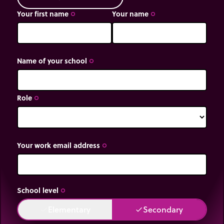
Your first name
Your name
trip_origin
trip_origin
Name of your school
trip_origin
Role
trip_origin
Your work email address
trip_origin
School level
trip_origin
Elementary
Secondary
done
done