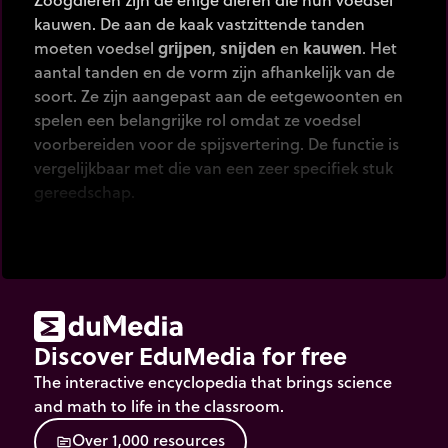
kauwen. De aan de kaak vastzittende tanden
moeten voedsel
grijpen
,
snijden
en
kauwen
. Het
aantal tanden en de vorm zijn afhankelijk van de
soort. Ze zijn aangepast aan de eetgewoonten en
spelen een belangrijke rol omdat ze voedsel
voorbereiden voor de spijsvertering. De functie is
vergelijkbaar met die van een zeer specifiek stuk
gereedschap.
Klik
op een stuk gereedschap.
Discover EduMedia for free
The interactive encyclopedia that brings science
and math to life in the classroom.
O
v
e
r
1
,
0
0
0
r
e
s
o
u
r
c
e
s
source