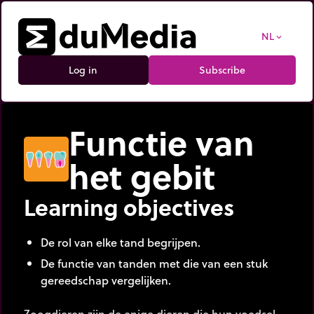
NL
expand_more
Log in
Subscribe
Functie van
het gebit
Learning objectives
De rol van elke tand begrijpen.
De functie van tanden met die van een stuk
gereedschap vergelijken.
Zoogdieren zijn de enige dieren die hun voedsel