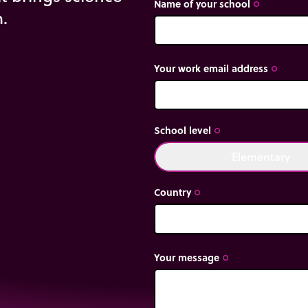
Name of your school
trip_origin
m.
Your work email address
trip_origin
School level
trip_origin
Elementary
done
Country
trip_origin
Your message
trip_origin