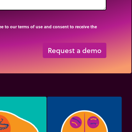
e to our terms of use and consent to receive the
Request a demo