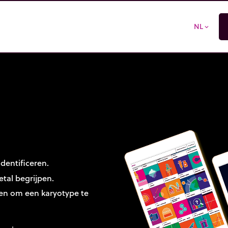
NL
expand_more
dentificeren.
tal begrijpen.
en om een karyotype te