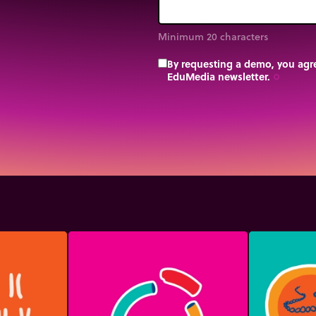
Minimum 20 characters
By requesting a demo, you agre
EduMedia newsletter.
trip_origin