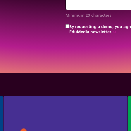
Minimum 20 characters
By requesting a demo, you agre
EduMedia newsletter.
trip_origin