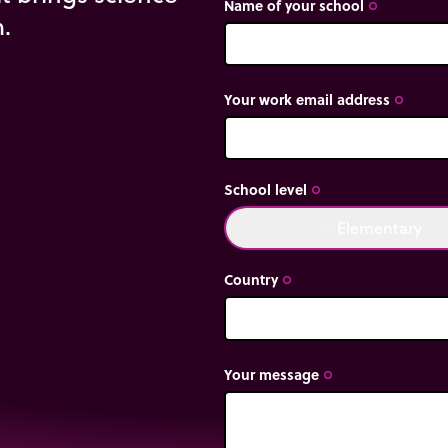
Name of your school
trip_origin
m.
Your work email address
trip_origin
School level
trip_origin
Elementary
done
Country
trip_origin
Your message
trip_origin