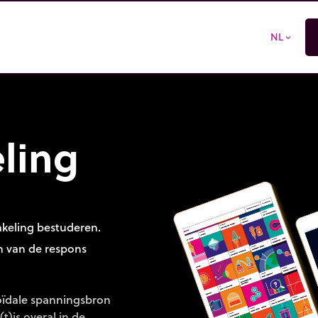
NL
expand_more
ling
keling bestuderen.
m van de respons
oïdale spanningsbron
(t)is overal in de