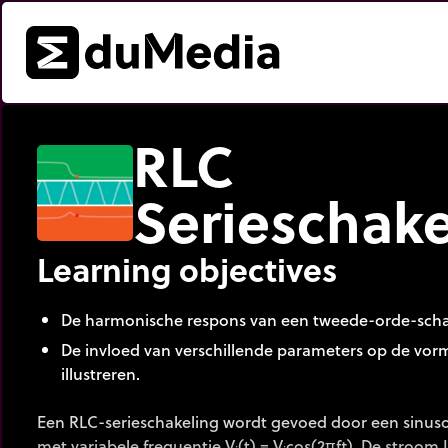
RLC
Serieschake
Learning objectives
De harmonische respons van een tweede-orde-scha
De invloed van verschillende parameters op de vor
illustreren.
Een RLC-serieschakeling wordt gevoed door een sinus
met variabele frequentie V
(t) = V
cos(2πft). De stroom I