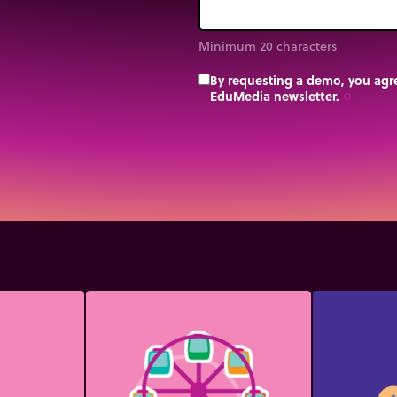
Minimum 20 characters
By requesting a demo, you agre
EduMedia newsletter.
trip_origin