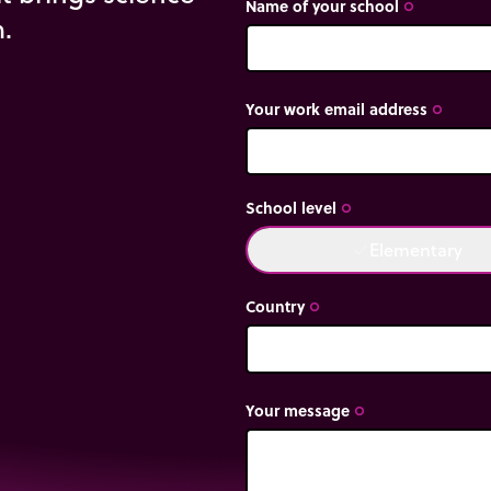
Name of your school
trip_origin
m.
Your work email address
trip_origin
School level
trip_origin
Elementary
done
Country
trip_origin
Your message
trip_origin