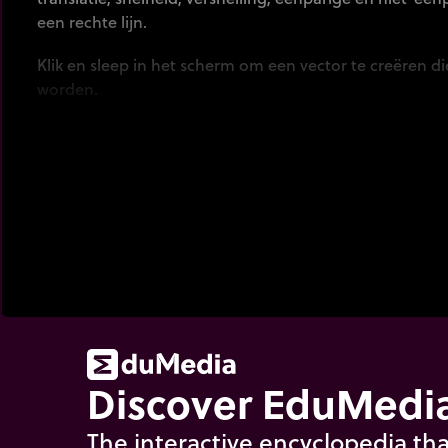
een rechte lijn.
Klik en sleep in het scherm om een vector te creëren d
worden.
Discover EduMedia
The interactive encyclopedia tha