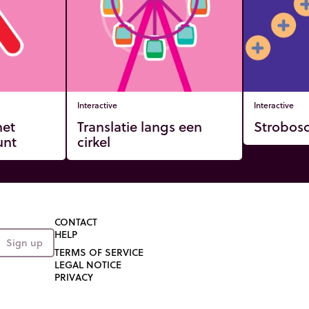
Interactive
Interactive
het
Translatie langs een
Strobos
unt
cirkel
CONTACT
HELP
Sign up
TERMS OF SERVICE
LEGAL NOTICE
PRIVACY