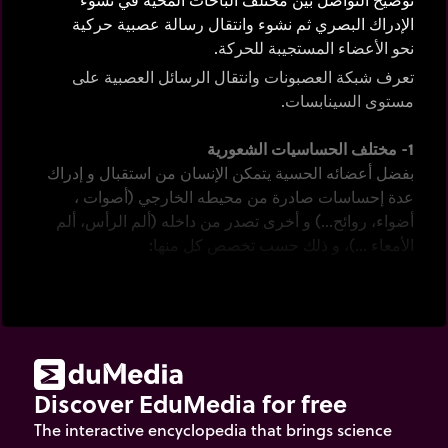
الإدراك البصري ثم نشوء وانتقال رسالة عصبية حركية
نحو الأعضاء المستجيبة للحركة.
تعرف شبكة العصبونات وانتقال الرسائل العصبية على
مستوى السينابسات.
1- مختلف الحساسيات الشعورية
بفضل أعضائه الحسية يتمكن الإنسان من استقبال و إدراك
عدة إحساسات صادرة من محيطه الخارجي (أصوات ،
أضواء، روائح...) و أخرى تصدر من داخله (ألم الرأس، ألم
الأمعاء ...)، و ذلك حسب تخصص كل منها:
الجلد: اللمس والإحساس بالحرارة و البرودة و الضغط و
الألم
العين: الإبصار
الأنف: الشم
Discover EduMedia for free
اللسان: الذوق
The interactive encyclopedia that brings science
الأذن: السمع