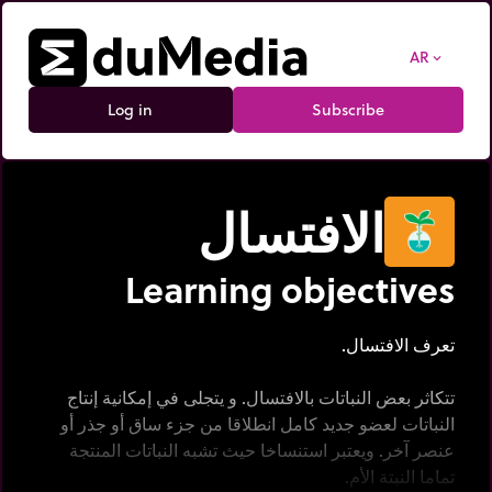
AR
expand_more
Log in
Subscribe
الافتسال
Learning objectives
تعرف الافتسال.
تتكاثر بعض النباتات بالافتسال. و يتجلى في إمكانية إنتاج
النباتات لعضو جديد كامل انطلاقا من جزء ساق أو جذر أو
عنصر آخر. ويعتبر استنساخا حيث تشبه النباتات المنتجة
تماما النبتة الأم.