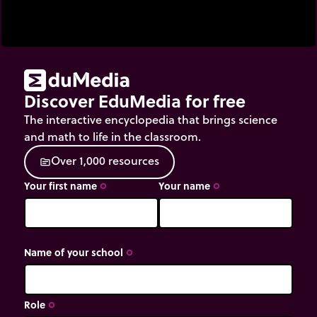
Discover EduMedia for free
The interactive encyclopedia that brings science
and math to life in the classroom.
O
v
e
r
1
,
0
0
0
r
e
s
o
u
r
c
e
s
source
Your first name
Your name
trip_origin
trip_origin
Name of your school
trip_origin
Role
trip_origin