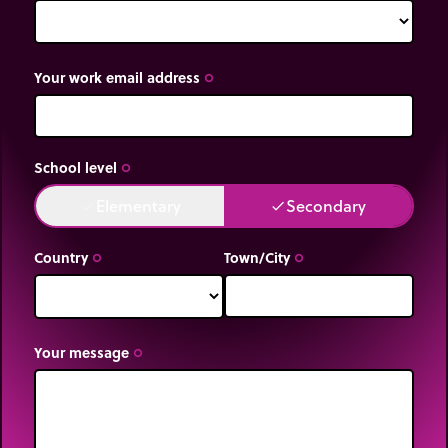
Your work email address
trip_origin
School level
trip_origin
Elementary
Secondary
done
done
Country
Town/City
trip_origin
trip_origin
Your message
trip_origin